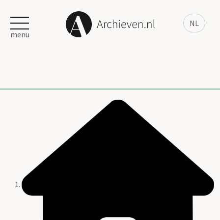
NL
menu