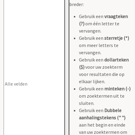
breder:
Gebruik een
vraagteken
(?)
om één letter te
vervangen.
Gebruik een
sterretje (*)
om meer letters te
vervangen.
Gebruik een
dollarteken
($)
voor uw zoekterm
voor resultaten die op
elkaar lijken.
Gebruik een
minteken (-)
om zoektermen uit te
sluiten.
Gebruik een
Dubbele
aanhalingstekens (" ")
aan het begin en einde
van uw zoektermen om