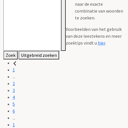
naar de exacte
combinatie van woorden
te zoeken.
Voorbeelden van het gebruik
van deze leestekens en meer
zoektips vindt u
hier
.
Zoek
Uitgebreid zoeken
1
...
2
3
4
5
6
...
1