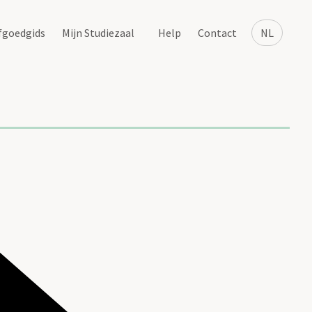
fgoedgids
Mijn Studiezaal
Help
Contact
NL