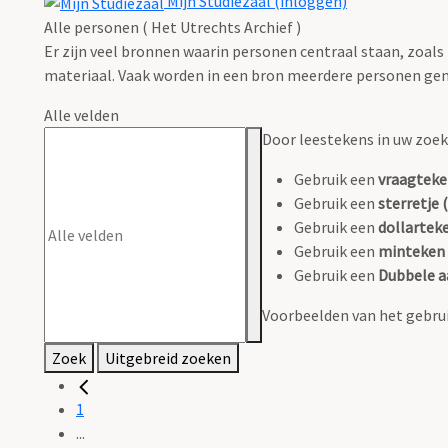
Mijn Studiezaal (inloggen)
Alle personen ( Het Utrechts Archief )
Er zijn veel bronnen waarin personen centraal staan, zoals
materiaal. Vaak worden in een bron meerdere personen gen
Alle velden
Door leestekens in uw zoeko
Gebruik een
vraagteke
Gebruik een
sterretje (
Gebruik een
dollarteke
Gebruik een
minteken 
Gebruik een
Dubbele a
Voorbeelden van het gebrui
Zoek
Uitgebreid zoeken
1
...