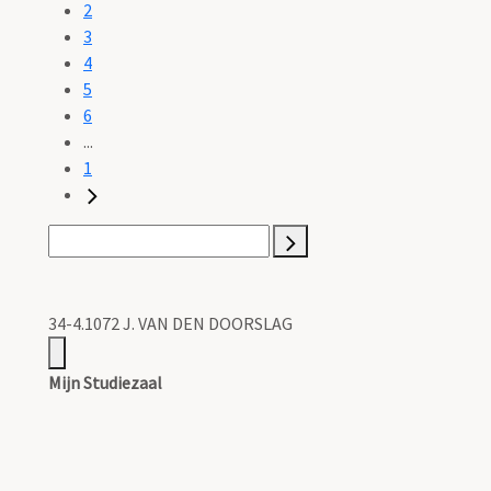
2
3
4
5
6
...
1
34-4.1072 J. VAN DEN DOORSLAG
Mijn Studiezaal