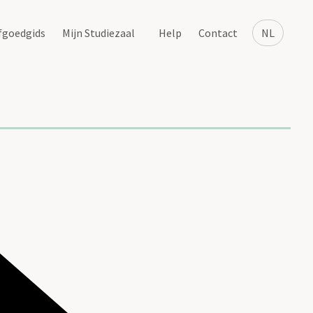
fgoedgids
Mijn Studiezaal
Help
Contact
NL