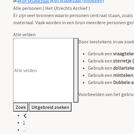
Mijn Studiezaal (inloggen)
Alle personen ( Het Utrechts Archief )
Er zijn veel bronnen waarin personen centraal staan, zoals
materiaal. Vaak worden in een bron meerdere personen gen
Alle velden
Door leestekens in uw zoeko
Gebruik een
vraagteke
Gebruik een
sterretje (
Gebruik een
dollarteke
Gebruik een
minteken 
Gebruik een
Dubbele a
Voorbeelden van het gebrui
Zoek
Uitgebreid zoeken
1
...