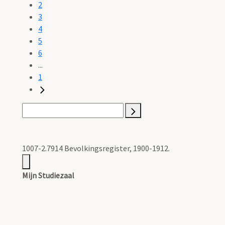
2
3
4
5
6
...
1
1007-2.7914 Bevolkingsregister, 1900-1912.
Mijn Studiezaal