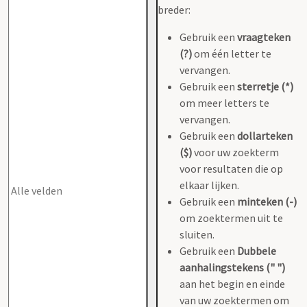
breder:
Gebruik een
vraagteken
(?)
om één letter te
vervangen.
Gebruik een
sterretje (*)
om meer letters te
vervangen.
Gebruik een
dollarteken
($)
voor uw zoekterm
voor resultaten die op
elkaar lijken.
Gebruik een
minteken (-)
om zoektermen uit te
sluiten.
Gebruik een
Dubbele
aanhalingstekens (" ")
aan het begin en einde
van uw zoektermen om