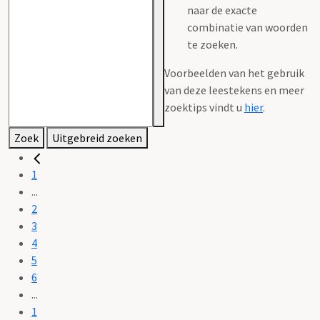
naar de exacte
combinatie van woorden
te zoeken.
Voorbeelden van het gebruik
van deze leestekens en meer
zoektips vindt u
hier
.
Zoek
Uitgebreid zoeken
1
...
2
3
4
5
6
...
1