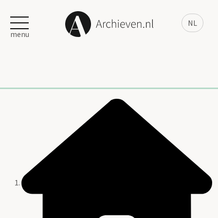
NL
menu