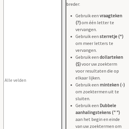
breder:
Gebruik een
vraagteken
(?)
om één letter te
vervangen.
Gebruik een
sterretje (*)
om meer letters te
vervangen.
Gebruik een
dollarteken
($)
voor uw zoekterm
voor resultaten die op
elkaar lijken.
Gebruik een
minteken (-)
om zoektermen uit te
sluiten.
Gebruik een
Dubbele
aanhalingstekens (" ")
aan het begin en einde
van uw zoektermen om