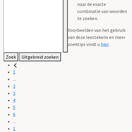
naar de exacte
combinatie van woorden
te zoeken.
Voorbeelden van het gebruik
van deze leestekens en meer
zoektips vindt u
hier
.
Zoek
Uitgebreid zoeken
1
...
2
3
4
5
6
...
1