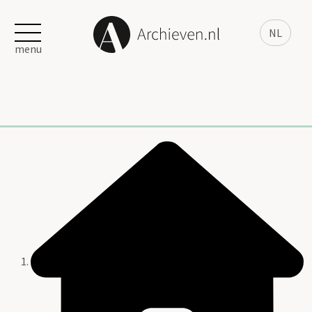
NL
menu