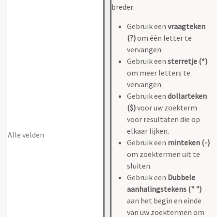
breder:
Gebruik een
vraagteken
(?)
om één letter te
vervangen.
Gebruik een
sterretje (*)
om meer letters te
vervangen.
Gebruik een
dollarteken
($)
voor uw zoekterm
voor resultaten die op
elkaar lijken.
Gebruik een
minteken (-)
om zoektermen uit te
sluiten.
Gebruik een
Dubbele
aanhalingstekens (" ")
aan het begin en einde
van uw zoektermen om