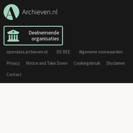
Deelnemende
organisaties
opendata.archieven.nl
DE REE
Algemene voorwaarden
Privacy
Notice and Take Down
Cookiegebruik
Disclaimer
Contact