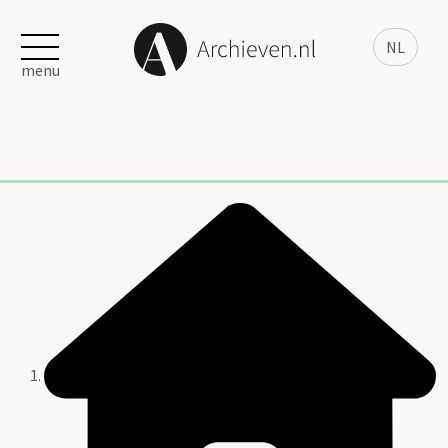
NL
menu