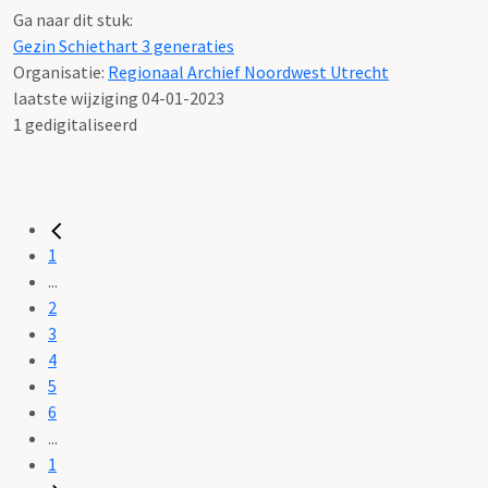
Ga naar dit stuk:
Gezin Schiethart 3 generaties
Organisatie:
Regionaal Archief Noordwest Utrecht
laatste wijziging 04-01-2023
1 gedigitaliseerd
1
...
2
3
4
5
6
...
1