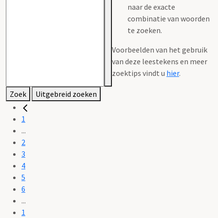
naar de exacte
combinatie van woorden
te zoeken.
Voorbeelden van het gebruik
van deze leestekens en meer
zoektips vindt u
hier
.
Zoek
Uitgebreid zoeken
1
...
2
3
4
5
6
...
1