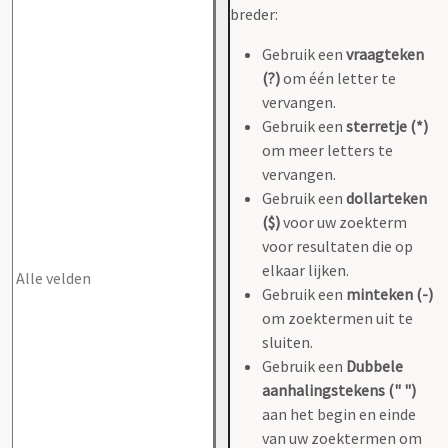
breder:
Gebruik een
vraagteken
(?)
om één letter te
vervangen.
Gebruik een
sterretje (*)
om meer letters te
vervangen.
Gebruik een
dollarteken
($)
voor uw zoekterm
voor resultaten die op
elkaar lijken.
Gebruik een
minteken (-)
om zoektermen uit te
sluiten.
Gebruik een
Dubbele
aanhalingstekens (" ")
aan het begin en einde
van uw zoektermen om