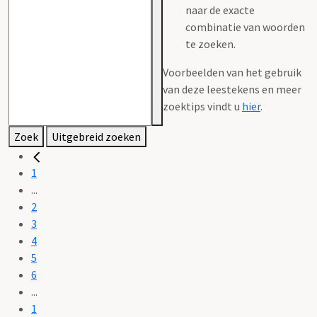
naar de exacte
combinatie van woorden
te zoeken.
Voorbeelden van het gebruik
van deze leestekens en meer
zoektips vindt u
hier
.
Zoek
Uitgebreid zoeken
1
...
2
3
4
5
6
...
1