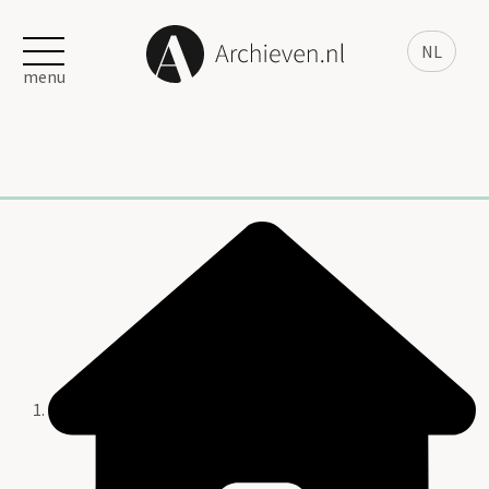
NL
menu