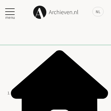
NL
menu