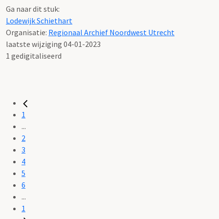
Ga naar dit stuk:
Lodewijk Schiethart
Organisatie:
Regionaal Archief Noordwest Utrecht
laatste wijziging 04-01-2023
1 gedigitaliseerd
1
...
2
3
4
5
6
...
1