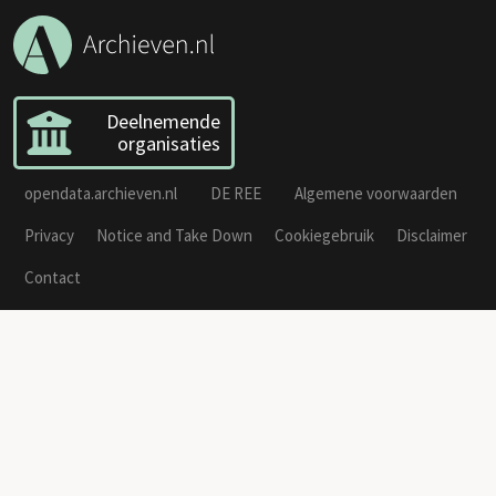
Deelnemende
organisaties
opendata.archieven.nl
DE REE
Algemene voorwaarden
Privacy
Notice and Take Down
Cookiegebruik
Disclaimer
Contact