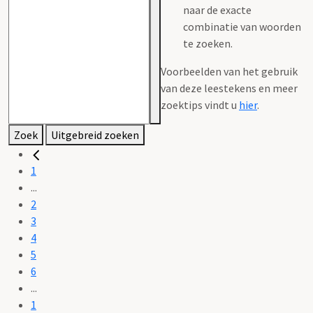
naar de exacte
combinatie van woorden
te zoeken.
Voorbeelden van het gebruik
van deze leestekens en meer
zoektips vindt u
hier
.
Zoek
Uitgebreid zoeken
1
...
2
3
4
5
6
...
1