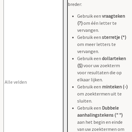
breder:
Gebruik een
vraagteken
(?)
om één letter te
vervangen.
Gebruik een
sterretje (*)
om meer letters te
vervangen.
Gebruik een
dollarteken
($)
voor uw zoekterm
voor resultaten die op
elkaar lijken.
Gebruik een
minteken (-)
om zoektermen uit te
sluiten.
Gebruik een
Dubbele
aanhalingstekens (" ")
aan het begin en einde
van uw zoektermen om