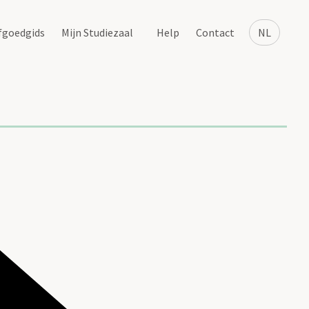
fgoedgids
Mijn Studiezaal
Help
Contact
NL