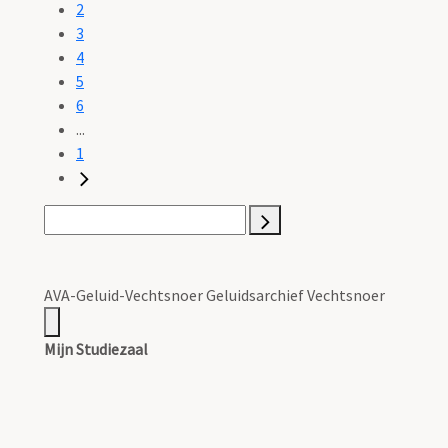
2
3
4
5
6
...
1
AVA-Geluid-Vechtsnoer Geluidsarchief Vechtsnoer
Mijn Studiezaal