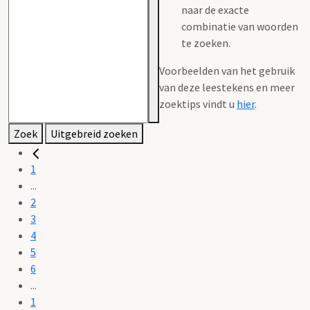
naar de exacte
combinatie van woorden
te zoeken.
Voorbeelden van het gebruik
van deze leestekens en meer
zoektips vindt u
hier
.
Zoek
Uitgebreid zoeken
1
...
2
3
4
5
6
...
1