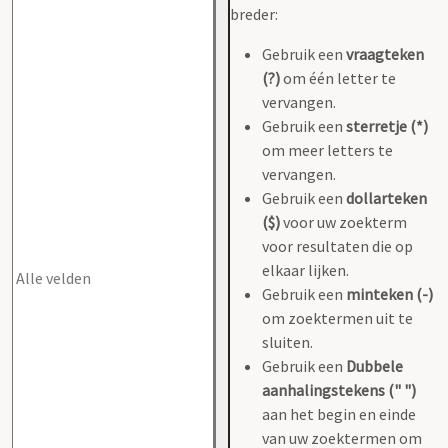
breder:
Gebruik een
vraagteken
(?)
om één letter te
vervangen.
Gebruik een
sterretje (*)
om meer letters te
vervangen.
Gebruik een
dollarteken
($)
voor uw zoekterm
voor resultaten die op
elkaar lijken.
Gebruik een
minteken (-)
om zoektermen uit te
sluiten.
Gebruik een
Dubbele
aanhalingstekens (" ")
aan het begin en einde
van uw zoektermen om