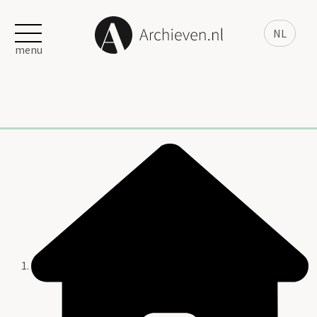
NL
menu