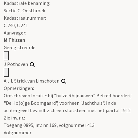
Kadastrale benaming:
Sectie C, Oostbroek
Kadastraalnummer:
C 240; C 241
Aanvrager:
M Thissen
Geregistreerde:
J Pothoven
A J L Strick van Linschoten
Opmerkingen:
Omschreven locatie: bij "huize Rhijnauwen". Betreft boerderij
"De Ho(o)ge Boomgaard", voorheen "Jachthuis". In de
achtergevel bevindt zich een sluitsteen met het jaartal 1912
Zie inv. nr.:
Toegang 0895, inv. nr. 169, volgnummer 413
Volgnummer: