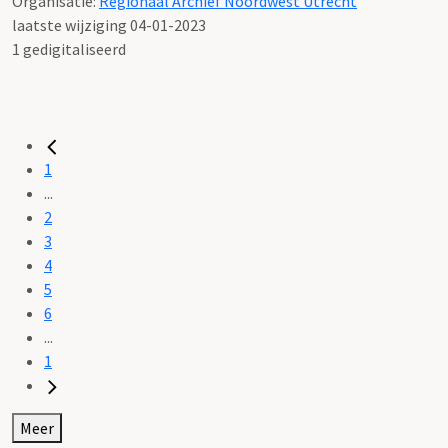
Organisatie:
Regionaal Archief Noordwest Utrecht
laatste wijziging 04-01-2023
1 gedigitaliseerd
1
...
2
3
4
5
6
...
1
Meer