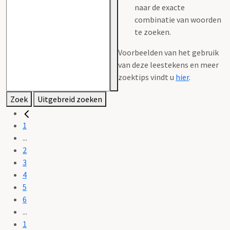
naar de exacte
combinatie van woorden
te zoeken.
Voorbeelden van het gebruik
van deze leestekens en meer
zoektips vindt u
hier
.
Zoek
Uitgebreid zoeken
1
...
2
3
4
5
6
...
1