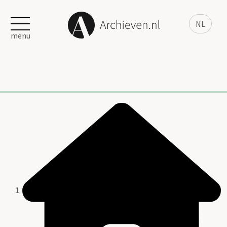
NL
menu