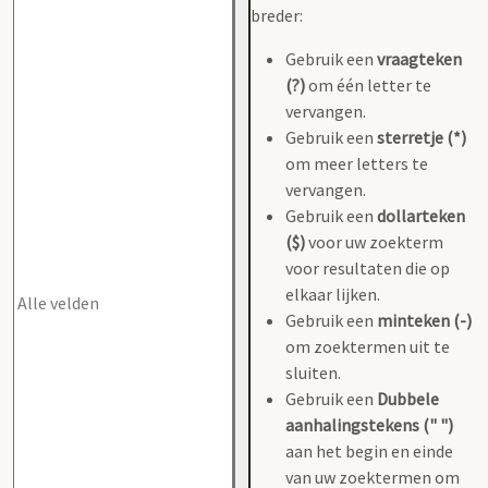
breder:
Gebruik een
vraagteken
(?)
om één letter te
vervangen.
Gebruik een
sterretje (*)
om meer letters te
vervangen.
Gebruik een
dollarteken
($)
voor uw zoekterm
voor resultaten die op
elkaar lijken.
Gebruik een
minteken (-)
om zoektermen uit te
sluiten.
Gebruik een
Dubbele
aanhalingstekens (" ")
aan het begin en einde
van uw zoektermen om