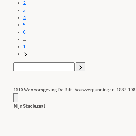
2
3
4
5
6
...
1
1610 Woonomgeving De Bilt, bouwvergunningen, 1887-1987
Mijn Studiezaal