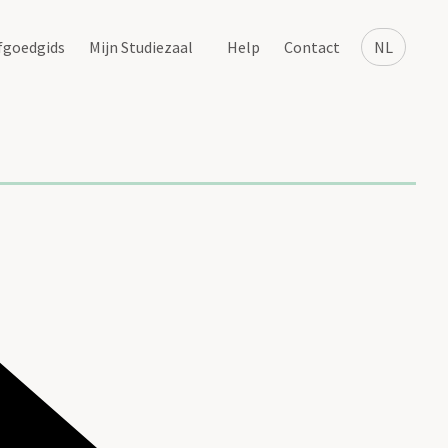
fgoedgids
Mijn Studiezaal
Help
Contact
NL