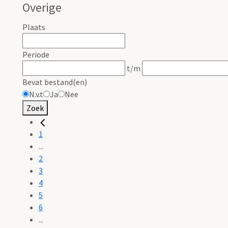
Overige
Plaats
Periode
t/m
Bevat bestand(en)
N.v.t
Ja
Nee
Zoek
1
...
2
3
4
5
6
...