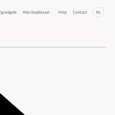
fgoedgids
Mijn Studiezaal
Help
Contact
NL