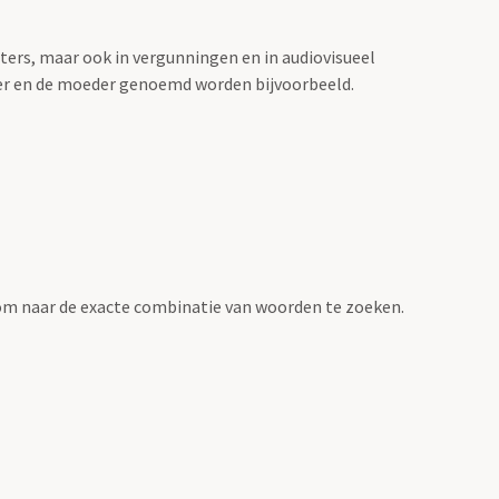
sters, maar ook in vergunningen en in audiovisueel
der en de moeder genoemd worden bijvoorbeeld.
om naar de exacte combinatie van woorden te zoeken.