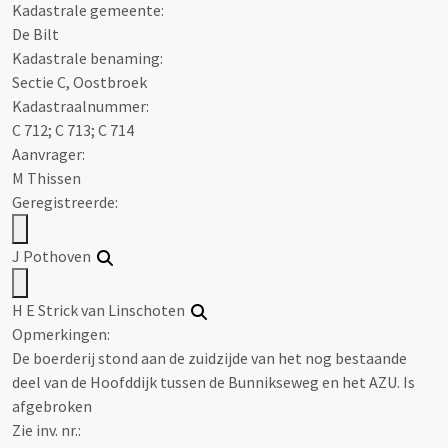
Kadastrale gemeente:
De Bilt
Kadastrale benaming:
Sectie C, Oostbroek
Kadastraalnummer:
C 712; C 713; C 714
Aanvrager:
M Thissen
Geregistreerde:
J Pothoven
H E Strick van Linschoten
Opmerkingen:
De boerderij stond aan de zuidzijde van het nog bestaande
deel van de Hoofddijk tussen de Bunnikseweg en het AZU. Is
afgebroken
Zie inv. nr.: