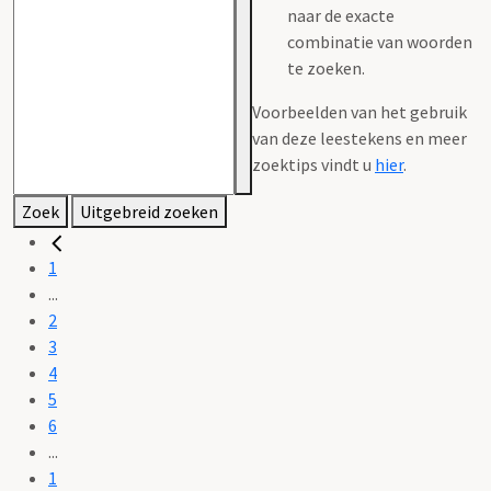
naar de exacte
combinatie van woorden
te zoeken.
Voorbeelden van het gebruik
van deze leestekens en meer
zoektips vindt u
hier
.
Zoek
Uitgebreid zoeken
1
...
2
3
4
5
6
...
1