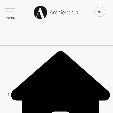
NL
menu