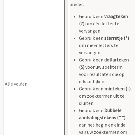
breder:
Gebruik een
vraagteken
(?)
om één letter te
vervangen.
Gebruik een
sterretje (*)
om meer letters te
vervangen.
Gebruik een
dollarteken
($)
voor uw zoekterm
voor resultaten die op
elkaar lijken.
Gebruik een
minteken (-)
om zoektermen uit te
sluiten.
Gebruik een
Dubbele
aanhalingstekens (" ")
aan het begin en einde
van uw zoektermen om