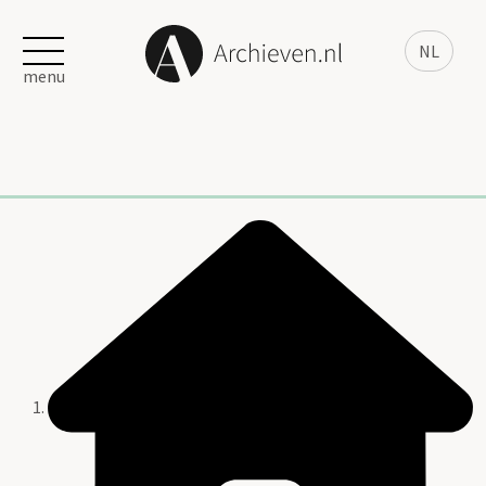
NL
menu