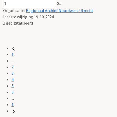
Ga
Organisatie:
Regionaal Archief Noordwest Utrecht
laatste wijziging 19-10-2024
1 gedigitaliseerd
1
...
2
3
4
5
6
...
1