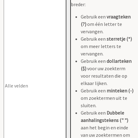
breder:
Gebruik een
vraagteken
(?)
om één letter te
vervangen.
Gebruik een
sterretje (*)
om meer letters te
vervangen.
Gebruik een
dollarteken
($)
voor uw zoekterm
voor resultaten die op
elkaar lijken.
Gebruik een
minteken (-)
om zoektermen uit te
sluiten.
Gebruik een
Dubbele
aanhalingstekens (" ")
aan het begin en einde
van uw zoektermen om