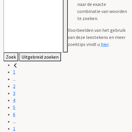
naar de exacte
combinatie van woorden
te zoeken.
Voorbeelden van het gebruik
van deze leestekens en meer
zoektips vindt u
hier
.
Zoek
Uitgebreid zoeken
1
...
2
3
4
5
6
...
1