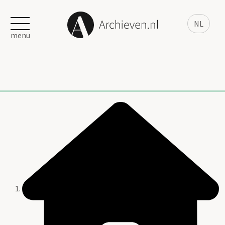
NL
menu