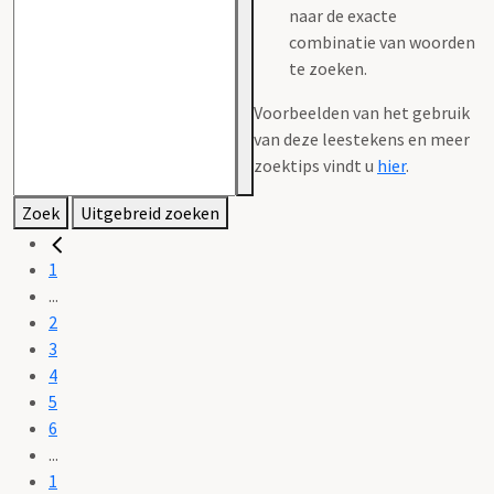
naar de exacte
combinatie van woorden
te zoeken.
Voorbeelden van het gebruik
van deze leestekens en meer
zoektips vindt u
hier
.
Zoek
Uitgebreid zoeken
1
...
2
3
4
5
6
...
1