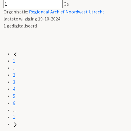
Ga
Organisatie:
Regionaal Archief Noordwest Utrecht
laatste wijziging 19-10-2024
1 gedigitaliseerd
1
...
2
3
4
5
6
...
1