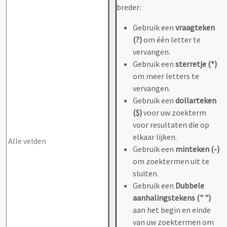
breder:
Gebruik een
vraagteken
(?)
om één letter te
vervangen.
Gebruik een
sterretje (*)
om meer letters te
vervangen.
Gebruik een
dollarteken
($)
voor uw zoekterm
voor resultaten die op
elkaar lijken.
Gebruik een
minteken (-)
om zoektermen uit te
sluiten.
Gebruik een
Dubbele
aanhalingstekens (" ")
aan het begin en einde
van uw zoektermen om