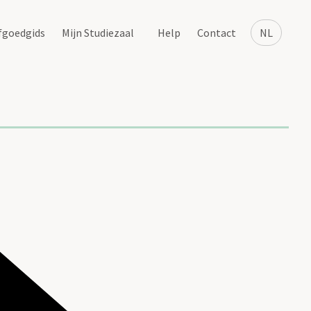
fgoedgids
Mijn Studiezaal
Help
Contact
NL