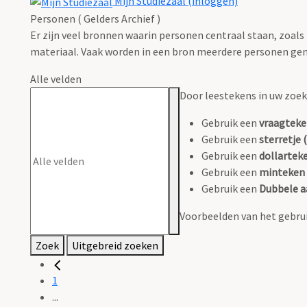
Mijn Studiezaal (inloggen)
Personen ( Gelders Archief )
Er zijn veel bronnen waarin personen centraal staan, zoals
materiaal. Vaak worden in een bron meerdere personen gen
Alle velden
Door leestekens in uw zoeko
Gebruik een
vraagteke
Gebruik een
sterretje (
Gebruik een
dollarteke
Gebruik een
minteken 
Gebruik een
Dubbele a
Voorbeelden van het gebrui
Zoek
Uitgebreid zoeken
1
...