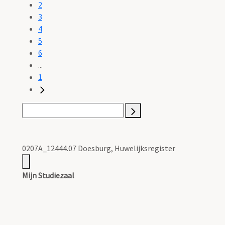
2
3
4
5
6
...
1
0207A_12444.07 Doesburg, Huwelijksregister
Mijn Studiezaal