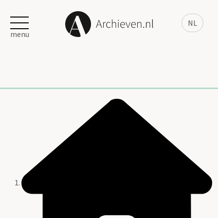
NL
menu