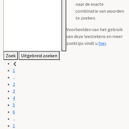
naar de exacte
combinatie van woorden
te zoeken.
Voorbeelden van het gebruik
van deze leestekens en meer
zoektips vindt u
hier
.
Zoek
Uitgebreid zoeken
1
...
2
3
4
5
6
...
1