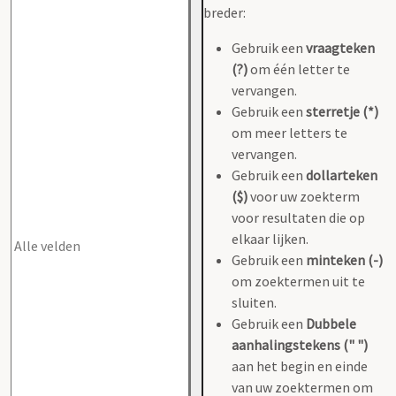
breder:
Gebruik een
vraagteken
(?)
om één letter te
vervangen.
Gebruik een
sterretje (*)
om meer letters te
vervangen.
Gebruik een
dollarteken
($)
voor uw zoekterm
voor resultaten die op
elkaar lijken.
Gebruik een
minteken (-)
om zoektermen uit te
sluiten.
Gebruik een
Dubbele
aanhalingstekens (" ")
aan het begin en einde
van uw zoektermen om