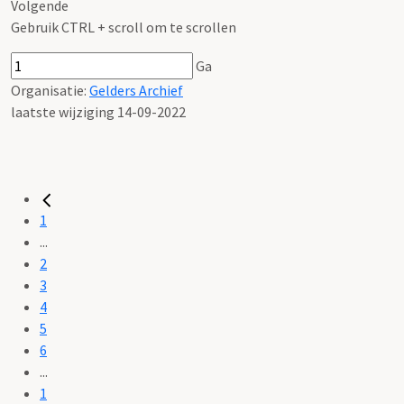
Volgende
Gebruik CTRL + scroll om te scrollen
Ga
Organisatie:
Gelders Archief
laatste wijziging 14-09-2022
1
...
2
3
4
5
6
...
1