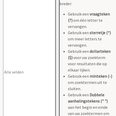
breder:
Gebruik een
vraagteken
(?)
om één letter te
vervangen.
Gebruik een
sterretje (*)
om meer letters te
vervangen.
Gebruik een
dollarteken
($)
voor uw zoekterm
voor resultaten die op
elkaar lijken.
Gebruik een
minteken (-)
om zoektermen uit te
sluiten.
Gebruik een
Dubbele
aanhalingstekens (" ")
aan het begin en einde
van uw zoektermen om