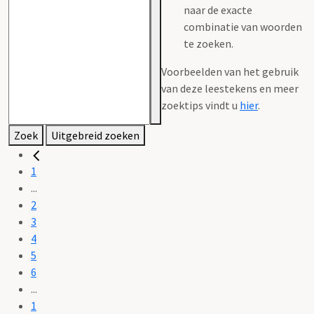
naar de exacte
combinatie van woorden
te zoeken.
Voorbeelden van het gebruik
van deze leestekens en meer
zoektips vindt u
hier
.
Zoek
Uitgebreid zoeken
1
...
2
3
4
5
6
...
1