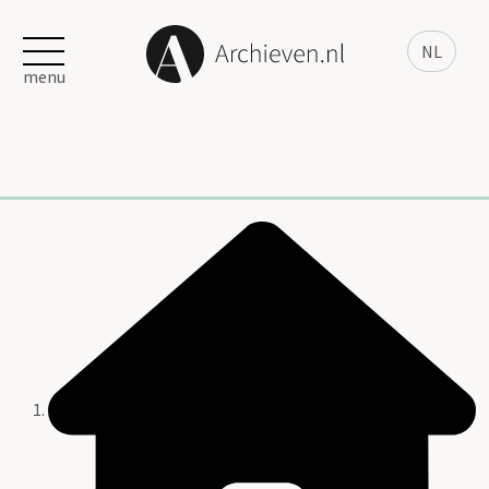
NL
menu