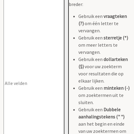
breder:
Gebruik een
vraagteken
(?)
om één letter te
vervangen.
Gebruik een
sterretje (*)
om meer letters te
vervangen.
Gebruik een
dollarteken
($)
voor uw zoekterm
voor resultaten die op
elkaar lijken.
Gebruik een
minteken (-)
om zoektermen uit te
sluiten.
Gebruik een
Dubbele
aanhalingstekens (" ")
aan het begin en einde
van uw zoektermen om