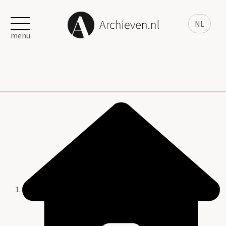
NL
menu