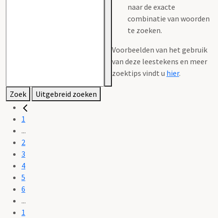
naar de exacte
combinatie van woorden
te zoeken.
Voorbeelden van het gebruik
van deze leestekens en meer
zoektips vindt u
hier
.
Zoek
Uitgebreid zoeken
1
...
2
3
4
5
6
...
1