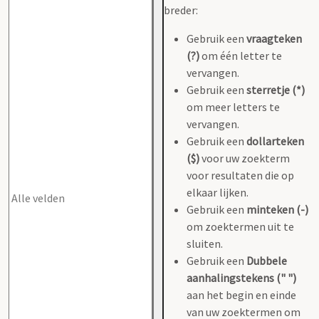
breder:
Gebruik een
vraagteken
(?)
om één letter te
vervangen.
Gebruik een
sterretje (*)
om meer letters te
vervangen.
Gebruik een
dollarteken
($)
voor uw zoekterm
voor resultaten die op
elkaar lijken.
Gebruik een
minteken (-)
om zoektermen uit te
sluiten.
Gebruik een
Dubbele
aanhalingstekens (" ")
aan het begin en einde
van uw zoektermen om