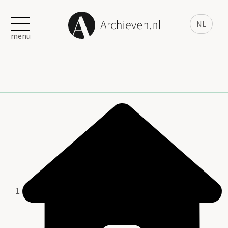
NL
menu