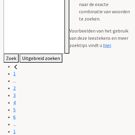
naar de exacte
combinatie van woorden
te zoeken.
Voorbeelden van het gebruik
van deze leestekens en meer
zoektips vindt u
hier
.
Zoek
Uitgebreid zoeken
1
...
2
3
4
5
6
...
1