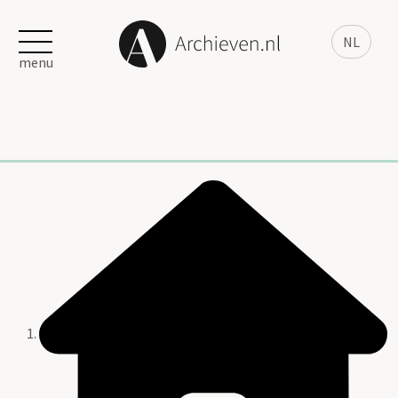
NL
menu