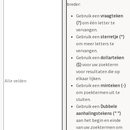
breder:
Gebruik een
vraagteken
(?)
om één letter te
vervangen.
Gebruik een
sterretje (*)
om meer letters te
vervangen.
Gebruik een
dollarteken
($)
voor uw zoekterm
voor resultaten die op
elkaar lijken.
Gebruik een
minteken (-)
om zoektermen uit te
sluiten.
Gebruik een
Dubbele
aanhalingstekens (" ")
aan het begin en einde
van uw zoektermen om