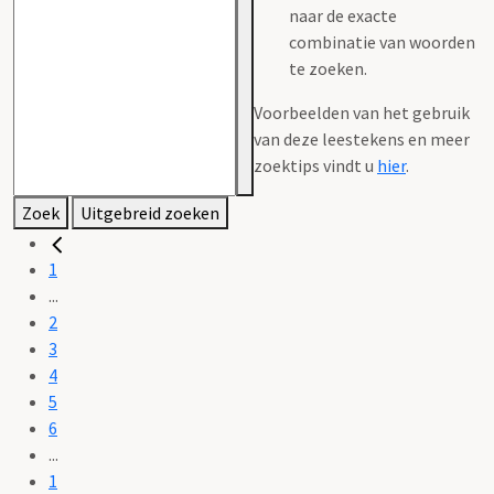
naar de exacte
combinatie van woorden
te zoeken.
Voorbeelden van het gebruik
van deze leestekens en meer
zoektips vindt u
hier
.
Zoek
Uitgebreid zoeken
1
...
2
3
4
5
6
...
1