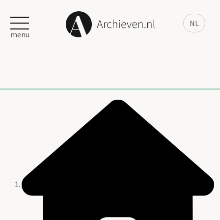
NL
menu