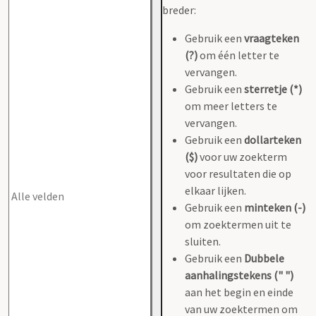
breder:
Gebruik een
vraagteken
(?)
om één letter te
vervangen.
Gebruik een
sterretje (*)
om meer letters te
vervangen.
Gebruik een
dollarteken
($)
voor uw zoekterm
voor resultaten die op
elkaar lijken.
Gebruik een
minteken (-)
om zoektermen uit te
sluiten.
Gebruik een
Dubbele
aanhalingstekens (" ")
aan het begin en einde
van uw zoektermen om