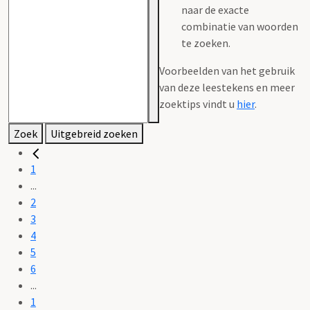
naar de exacte
combinatie van woorden
te zoeken.
Voorbeelden van het gebruik
van deze leestekens en meer
zoektips vindt u
hier
.
Zoek
Uitgebreid zoeken
1
...
2
3
4
5
6
...
1