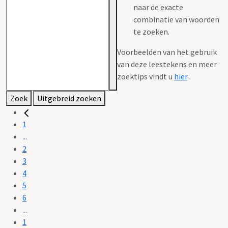
naar de exacte
combinatie van woorden
te zoeken.
Voorbeelden van het gebruik
van deze leestekens en meer
zoektips vindt u
hier
.
Zoek
Uitgebreid zoeken
1
...
2
3
4
5
6
...
1