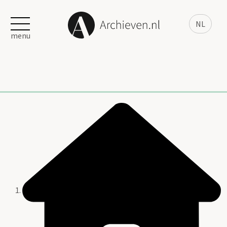
NL
menu