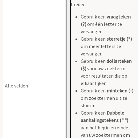
breder:
Gebruik een
vraagteken
(?)
om één letter te
vervangen.
Gebruik een
sterretje (*)
om meer letters te
vervangen.
Gebruik een
dollarteken
($)
voor uw zoekterm
voor resultaten die op
elkaar lijken.
Gebruik een
minteken (-)
om zoektermen uit te
sluiten.
Gebruik een
Dubbele
aanhalingstekens (" ")
aan het begin en einde
van uw zoektermen om