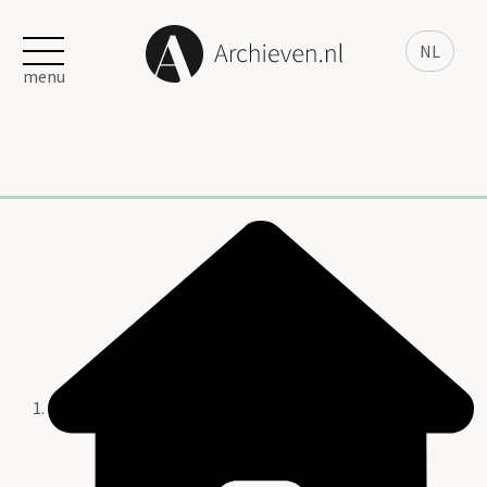
NL
menu