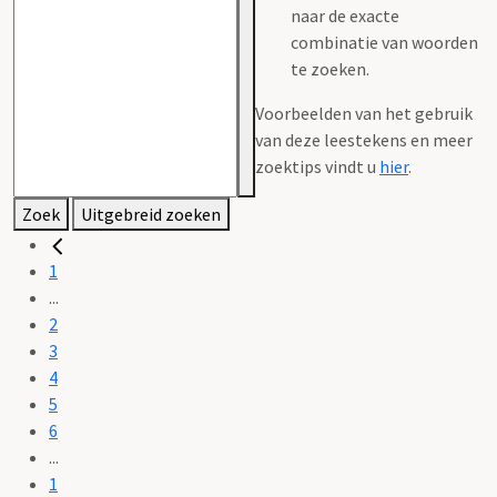
naar de exacte
combinatie van woorden
te zoeken.
Voorbeelden van het gebruik
van deze leestekens en meer
zoektips vindt u
hier
.
Zoek
Uitgebreid zoeken
1
...
2
3
4
5
6
...
1