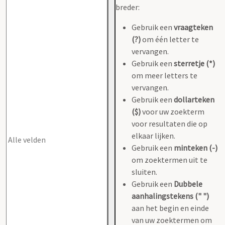
breder:
Gebruik een
vraagteken
(?)
om één letter te
vervangen.
Gebruik een
sterretje (*)
om meer letters te
vervangen.
Gebruik een
dollarteken
($)
voor uw zoekterm
voor resultaten die op
elkaar lijken.
Gebruik een
minteken (-)
om zoektermen uit te
sluiten.
Gebruik een
Dubbele
aanhalingstekens (" ")
aan het begin en einde
van uw zoektermen om