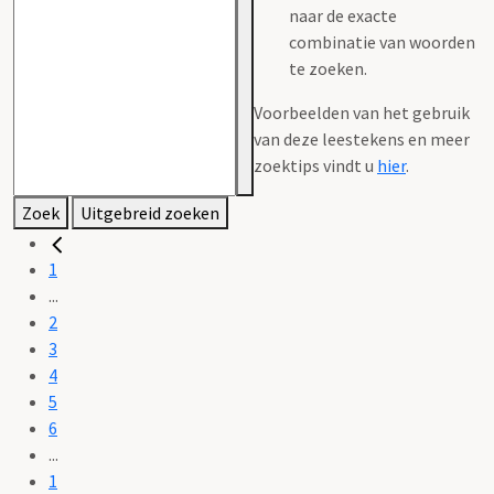
naar de exacte
combinatie van woorden
te zoeken.
Voorbeelden van het gebruik
van deze leestekens en meer
zoektips vindt u
hier
.
Zoek
Uitgebreid zoeken
1
...
2
3
4
5
6
...
1