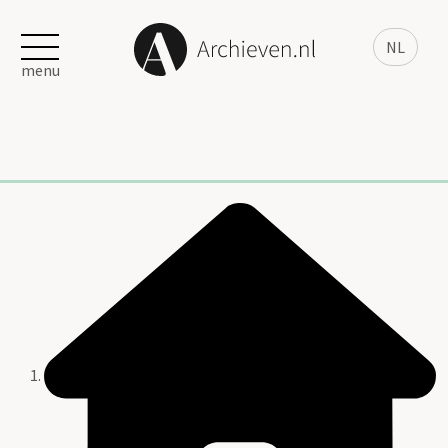
NL
menu