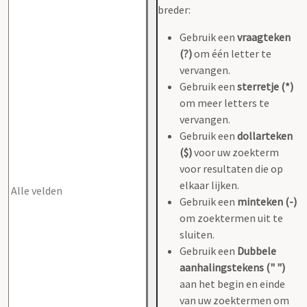
breder:
Gebruik een
vraagteken
(?)
om één letter te
vervangen.
Gebruik een
sterretje (*)
om meer letters te
vervangen.
Gebruik een
dollarteken
($)
voor uw zoekterm
voor resultaten die op
elkaar lijken.
Gebruik een
minteken (-)
om zoektermen uit te
sluiten.
Gebruik een
Dubbele
aanhalingstekens (" ")
aan het begin en einde
van uw zoektermen om