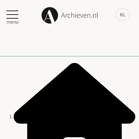
NL
menu