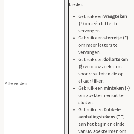
breder:
Gebruik een
vraagteken
(?)
om één letter te
vervangen.
Gebruik een
sterretje (*)
om meer letters te
vervangen.
Gebruik een
dollarteken
($)
voor uw zoekterm
voor resultaten die op
elkaar lijken.
Gebruik een
minteken (-)
om zoektermen uit te
sluiten.
Gebruik een
Dubbele
aanhalingstekens (" ")
aan het begin en einde
van uw zoektermen om