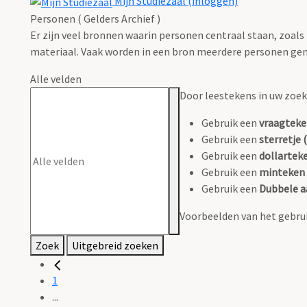
Mijn Studiezaal (inloggen)
Personen ( Gelders Archief )
Er zijn veel bronnen waarin personen centraal staan, zoals
materiaal. Vaak worden in een bron meerdere personen gen
Alle velden
Door leestekens in uw zoeko
Gebruik een
vraagteke
Gebruik een
sterretje (
Gebruik een
dollarteke
Gebruik een
minteken 
Gebruik een
Dubbele a
Voorbeelden van het gebrui
Zoek
Uitgebreid zoeken
1
...