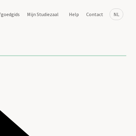
fgoedgids
Mijn Studiezaal
Help
Contact
NL