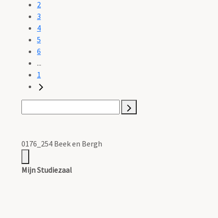
2
3
4
5
6
...
1
0176_254 Beek en Bergh
Mijn Studiezaal