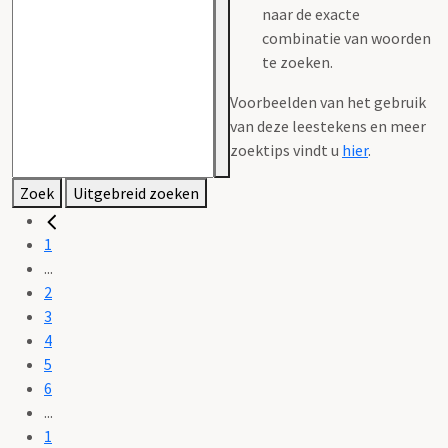
naar de exacte
combinatie van woorden
te zoeken.
Voorbeelden van het gebruik
van deze leestekens en meer
zoektips vindt u
hier
.
Zoek
Uitgebreid zoeken
1
...
2
3
4
5
6
...
1