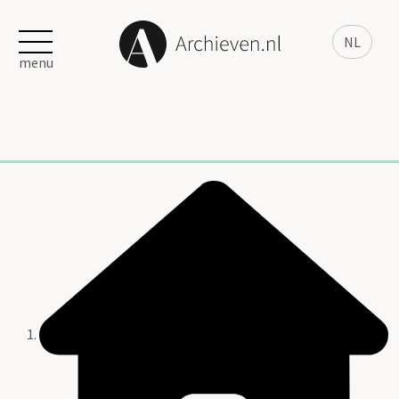
NL
menu