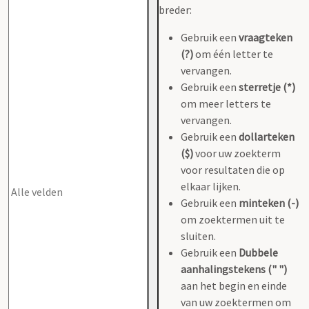
breder:
Gebruik een
vraagteken
(?)
om één letter te
vervangen.
Gebruik een
sterretje (*)
om meer letters te
vervangen.
Gebruik een
dollarteken
($)
voor uw zoekterm
voor resultaten die op
elkaar lijken.
Gebruik een
minteken (-)
om zoektermen uit te
sluiten.
Gebruik een
Dubbele
aanhalingstekens (" ")
aan het begin en einde
van uw zoektermen om