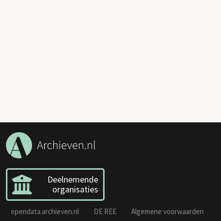
Deelnemende
organisaties
opendata.archieven.nl
DE REE
Algemene voorwaarden