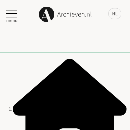
NL
menu