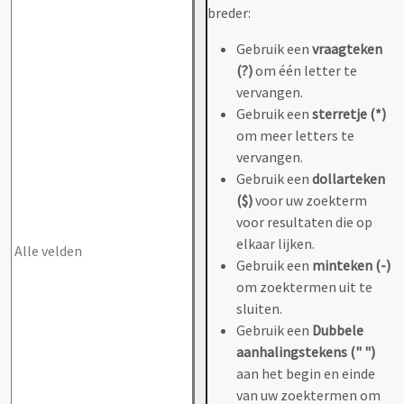
breder:
Gebruik een
vraagteken
(?)
om één letter te
vervangen.
Gebruik een
sterretje (*)
om meer letters te
vervangen.
Gebruik een
dollarteken
($)
voor uw zoekterm
voor resultaten die op
elkaar lijken.
Gebruik een
minteken (-)
om zoektermen uit te
sluiten.
Gebruik een
Dubbele
aanhalingstekens (" ")
aan het begin en einde
van uw zoektermen om