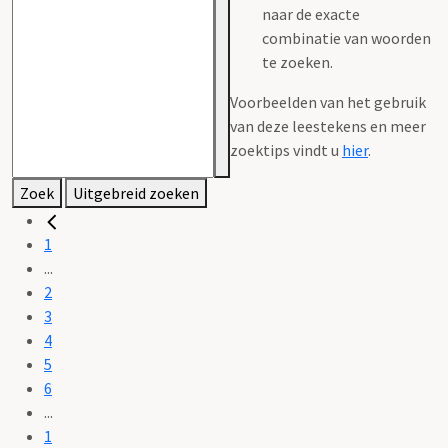
naar de exacte
combinatie van woorden
te zoeken.
Voorbeelden van het gebruik
van deze leestekens en meer
zoektips vindt u
hier
.
Zoek
Uitgebreid zoeken
1
...
2
3
4
5
6
...
1