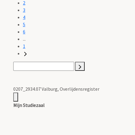
2
3
4
5
6
...
1
0207_2934.07 Valburg, Overlijdensregister
Mijn Studiezaal