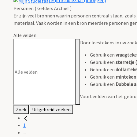
Mijn Studiezaal (inloggen)
Personen ( Gelders Archief )
Er zijn veel bronnen waarin personen centraal staan, zoals
materiaal. Vaak worden in een bron meerdere personen gen
Alle velden
Door leestekens in uw zoeko
Gebruik een
vraagteke
Gebruik een
sterretje (
Gebruik een
dollarteke
Gebruik een
minteken 
Gebruik een
Dubbele a
Voorbeelden van het gebrui
Zoek
Uitgebreid zoeken
1
...