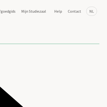
fgoedgids
Mijn Studiezaal
Help
Contact
NL