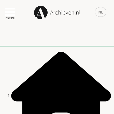
NL
menu