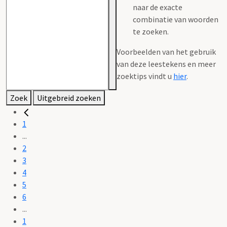
naar de exacte
combinatie van woorden
te zoeken.
Voorbeelden van het gebruik
van deze leestekens en meer
zoektips vindt u
hier
.
Zoek
Uitgebreid zoeken
1
...
2
3
4
5
6
...
1