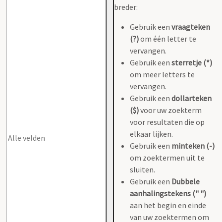
breder:
Gebruik een
vraagteken
(?)
om één letter te
vervangen.
Gebruik een
sterretje (*)
om meer letters te
vervangen.
Gebruik een
dollarteken
($)
voor uw zoekterm
voor resultaten die op
elkaar lijken.
Gebruik een
minteken (-)
om zoektermen uit te
sluiten.
Gebruik een
Dubbele
aanhalingstekens (" ")
aan het begin en einde
van uw zoektermen om