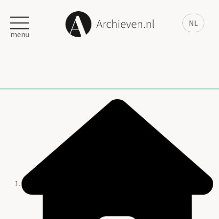
NL
menu