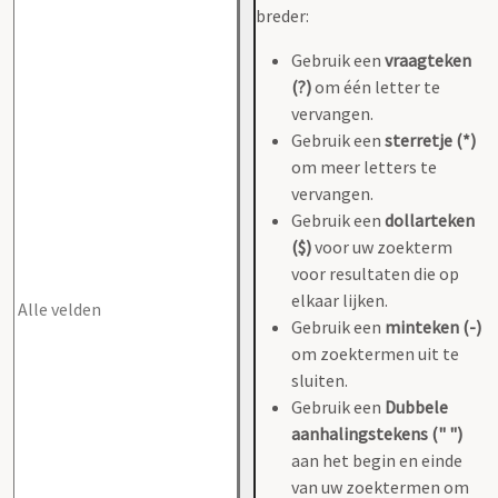
breder:
Gebruik een
vraagteken
(?)
om één letter te
vervangen.
Gebruik een
sterretje (*)
om meer letters te
vervangen.
Gebruik een
dollarteken
($)
voor uw zoekterm
voor resultaten die op
elkaar lijken.
Gebruik een
minteken (-)
om zoektermen uit te
sluiten.
Gebruik een
Dubbele
aanhalingstekens (" ")
aan het begin en einde
van uw zoektermen om