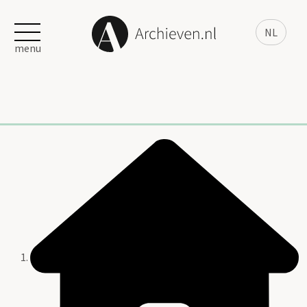
NL
menu