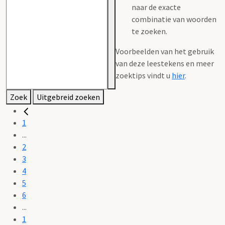
naar de exacte
combinatie van woorden
te zoeken.
Voorbeelden van het gebruik
van deze leestekens en meer
zoektips vindt u
hier
.
Zoek
Uitgebreid zoeken
1
...
2
3
4
5
6
...
1