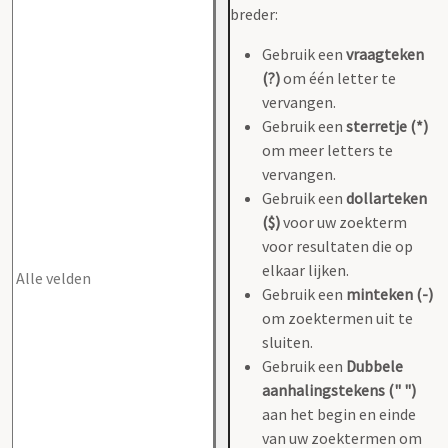
breder:
Gebruik een
vraagteken
(?)
om één letter te
vervangen.
Gebruik een
sterretje (*)
om meer letters te
vervangen.
Gebruik een
dollarteken
($)
voor uw zoekterm
voor resultaten die op
elkaar lijken.
Gebruik een
minteken (-)
om zoektermen uit te
sluiten.
Gebruik een
Dubbele
aanhalingstekens (" ")
aan het begin en einde
van uw zoektermen om