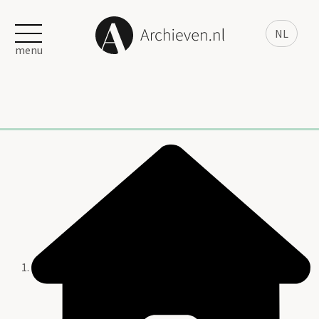
NL
menu