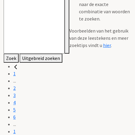
naar de exacte
combinatie van woorden
te zoeken.
Voorbeelden van het gebruik
van deze leestekens en meer
zoektips vindt u
hier
.
Zoek
Uitgebreid zoeken
1
...
2
3
4
5
6
...
1