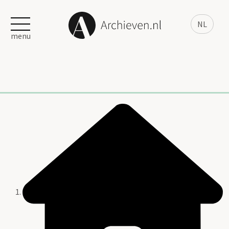
NL
menu