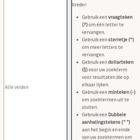
breder:
Gebruik een
vraagteken
(?)
om één letter te
vervangen.
Gebruik een
sterretje (*)
om meer letters te
vervangen.
Gebruik een
dollarteken
($)
voor uw zoekterm
voor resultaten die op
elkaar lijken.
Gebruik een
minteken (-)
om zoektermen uit te
sluiten.
Gebruik een
Dubbele
aanhalingstekens (" ")
aan het begin en einde
van uw zoektermen om