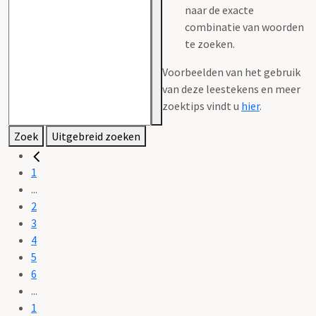
naar de exacte
combinatie van woorden
te zoeken.
Voorbeelden van het gebruik
van deze leestekens en meer
zoektips vindt u
hier
.
Zoek
Uitgebreid zoeken
1
...
2
3
4
5
6
...
1