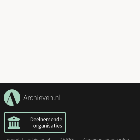
Deelnemende
organisaties
opendata.archieven.nl
DE REE
Algemene voorwaarden