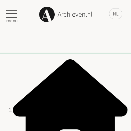
NL
menu