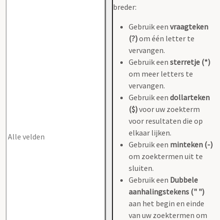
breder:
Gebruik een
vraagteken
(?)
om één letter te
vervangen.
Gebruik een
sterretje (*)
om meer letters te
vervangen.
Gebruik een
dollarteken
($)
voor uw zoekterm
voor resultaten die op
elkaar lijken.
Gebruik een
minteken (-)
om zoektermen uit te
sluiten.
Gebruik een
Dubbele
aanhalingstekens (" ")
aan het begin en einde
van uw zoektermen om