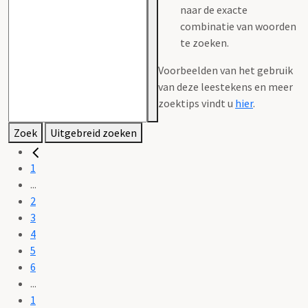
naar de exacte
combinatie van woorden
te zoeken.
Voorbeelden van het gebruik
van deze leestekens en meer
zoektips vindt u
hier
.
Zoek
Uitgebreid zoeken
1
...
2
3
4
5
6
...
1