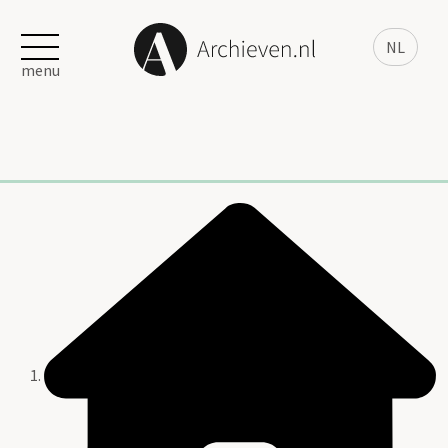
NL
menu