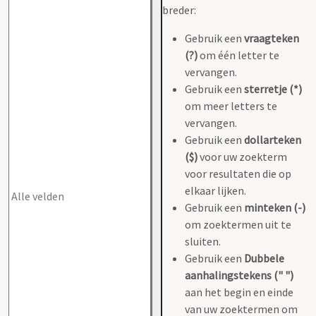
breder:
Gebruik een
vraagteken
(?)
om één letter te
vervangen.
Gebruik een
sterretje (*)
om meer letters te
vervangen.
Gebruik een
dollarteken
($)
voor uw zoekterm
voor resultaten die op
elkaar lijken.
Gebruik een
minteken (-)
om zoektermen uit te
sluiten.
Gebruik een
Dubbele
aanhalingstekens (" ")
aan het begin en einde
van uw zoektermen om