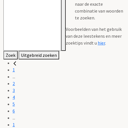
naar de exacte
combinatie van woorden
te zoeken.
Voorbeelden van het gebruik
van deze leestekens en meer
zoektips vindt u
hier
.
Zoek
Uitgebreid zoeken
1
...
2
3
4
5
6
...
1