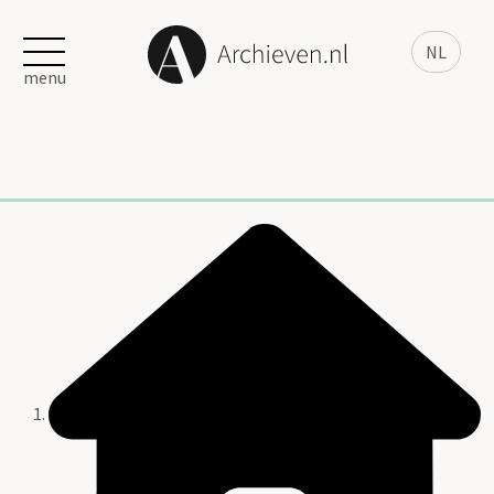
NL
menu