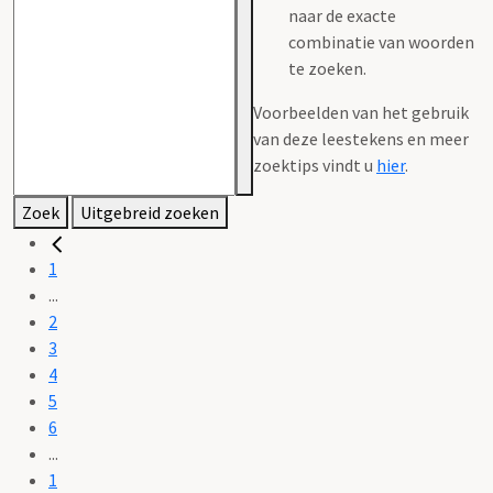
naar de exacte
combinatie van woorden
te zoeken.
Voorbeelden van het gebruik
van deze leestekens en meer
zoektips vindt u
hier
.
Zoek
Uitgebreid zoeken
1
...
2
3
4
5
6
...
1