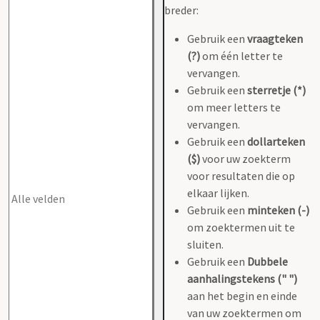
breder:
Gebruik een
vraagteken
(?)
om één letter te
vervangen.
Gebruik een
sterretje (*)
om meer letters te
vervangen.
Gebruik een
dollarteken
($)
voor uw zoekterm
voor resultaten die op
elkaar lijken.
Gebruik een
minteken (-)
om zoektermen uit te
sluiten.
Gebruik een
Dubbele
aanhalingstekens (" ")
aan het begin en einde
van uw zoektermen om