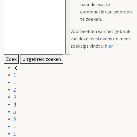
naar de exacte
combinatie van woorden
te zoeken.
Voorbeelden van het gebruik
van deze leestekens en meer
zoektips vindt u
hier
.
Zoek
Uitgebreid zoeken
1
...
2
3
4
5
6
...
1