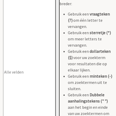
breder:
Gebruik een
vraagteken
(?)
om één letter te
vervangen.
Gebruik een
sterretje (*)
om meer letters te
vervangen.
Gebruik een
dollarteken
($)
voor uw zoekterm
voor resultaten die op
elkaar lijken.
Gebruik een
minteken (-)
om zoektermen uit te
sluiten.
Gebruik een
Dubbele
aanhalingstekens (" ")
aan het begin en einde
van uw zoektermen om