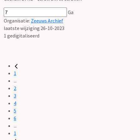
Ga
Organisatie:
Zeeuws Archief
laatste wijziging 26-10-2023
1 gedigitaliseerd
1
...
2
3
4
5
6
...
1