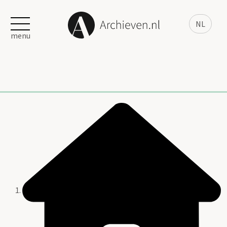
NL
menu