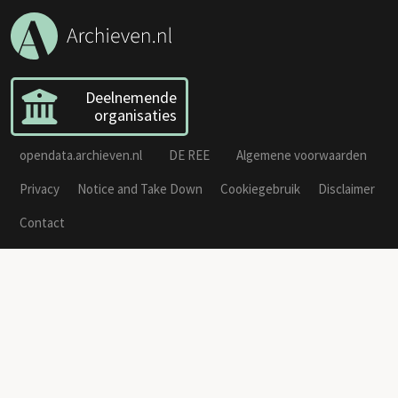
Deelnemende
organisaties
opendata.archieven.nl
DE REE
Algemene voorwaarden
Privacy
Notice and Take Down
Cookiegebruik
Disclaimer
Contact