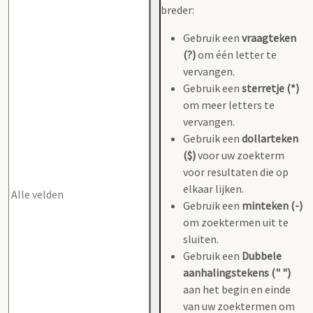
breder:
Gebruik een
vraagteken
(?)
om één letter te
vervangen.
Gebruik een
sterretje (*)
om meer letters te
vervangen.
Gebruik een
dollarteken
($)
voor uw zoekterm
voor resultaten die op
elkaar lijken.
Gebruik een
minteken (-)
om zoektermen uit te
sluiten.
Gebruik een
Dubbele
aanhalingstekens (" ")
aan het begin en einde
van uw zoektermen om