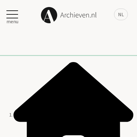
NL
menu