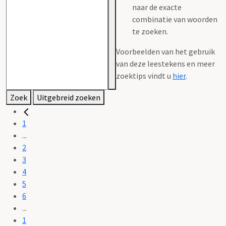
naar de exacte
combinatie van woorden
te zoeken.
Voorbeelden van het gebruik
van deze leestekens en meer
zoektips vindt u
hier
.
Zoek
Uitgebreid zoeken
1
...
2
3
4
5
6
...
1