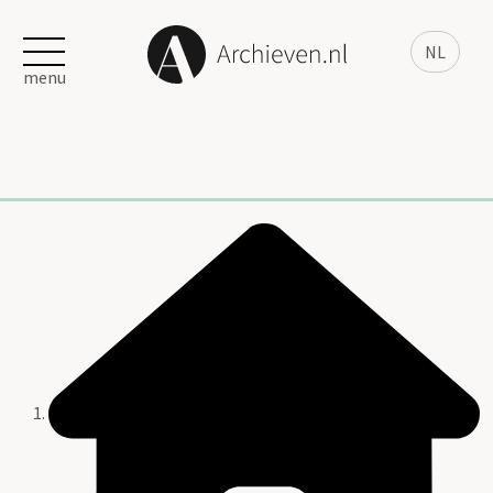
NL
menu