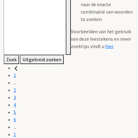
naar de exacte
combinatie van woorden
te zoeken.
Voorbeelden van het gebruik
van deze leestekens en meer
zoektips vindt u
hier
.
Zoek
Uitgebreid zoeken
1
...
2
3
4
5
6
...
1