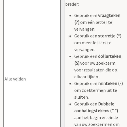
breder:
Gebruik een
vraagteken
(?)
om één letter te
vervangen.
Gebruik een
sterretje (*)
om meer letters te
vervangen.
Gebruik een
dollarteken
($)
voor uw zoekterm
voor resultaten die op
elkaar lijken.
Gebruik een
minteken (-)
om zoektermen uit te
sluiten.
Gebruik een
Dubbele
aanhalingstekens (" ")
aan het begin en einde
van uw zoektermen om