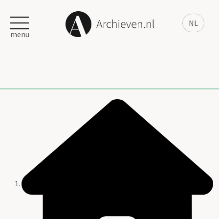
NL
menu