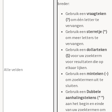
breder:
Gebruik een
vraagteken
(?)
om één letter te
vervangen.
Gebruik een
sterretje (*)
om meer letters te
vervangen.
Gebruik een
dollarteken
($)
voor uw zoekterm
voor resultaten die op
elkaar lijken.
Gebruik een
minteken (-)
om zoektermen uit te
sluiten.
Gebruik een
Dubbele
aanhalingstekens (" ")
aan het begin en einde
van uw zoektermen om