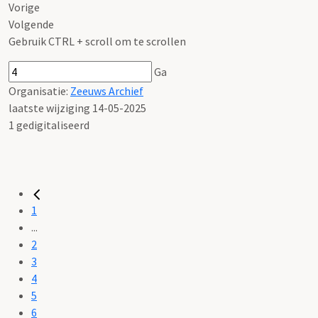
Vorige
Volgende
Gebruik CTRL + scroll om te scrollen
Ga
Organisatie:
Zeeuws Archief
laatste wijziging 14-05-2025
1 gedigitaliseerd
1
...
2
3
4
5
6