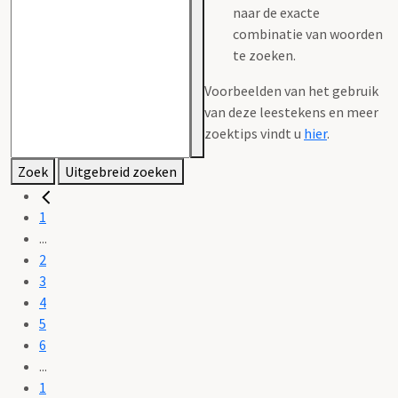
naar de exacte
combinatie van woorden
te zoeken.
Voorbeelden van het gebruik
van deze leestekens en meer
zoektips vindt u
hier
.
Zoek
Uitgebreid zoeken
1
...
2
3
4
5
6
...
1