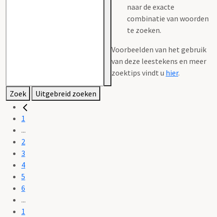
naar de exacte
combinatie van woorden
te zoeken.
Voorbeelden van het gebruik
van deze leestekens en meer
zoektips vindt u
hier
.
Zoek
Uitgebreid zoeken
1
...
2
3
4
5
6
...
1