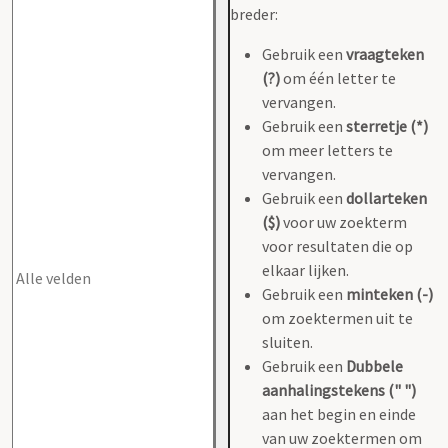
breder:
Gebruik een
vraagteken
(?)
om één letter te
vervangen.
Gebruik een
sterretje (*)
om meer letters te
vervangen.
Gebruik een
dollarteken
($)
voor uw zoekterm
voor resultaten die op
elkaar lijken.
Gebruik een
minteken (-)
om zoektermen uit te
sluiten.
Gebruik een
Dubbele
aanhalingstekens (" ")
aan het begin en einde
van uw zoektermen om