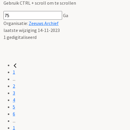
Gebruik CTRL + scroll om te scrollen
Ga
Organisatie:
Zeeuws Archief
laatste wijziging 14-11-2023
1 gedigitaliseerd
1
...
2
3
4
5
6
...
1