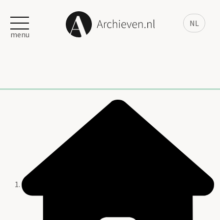
NL
menu