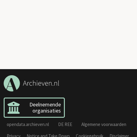
Deelnemende
organisaties
opendata.archieven.nl
DE REE
Algemene voorwaarden
Privacy
Notice and Take Down
Cookiegebruik
Disclaimer