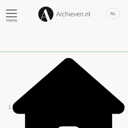
NL
menu