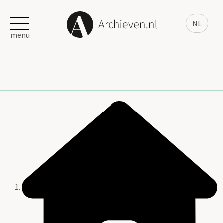
NL
menu