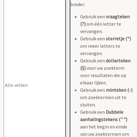
breder:
Gebruik een
vraagteken
(?)
om één letter te
vervangen.
Gebruik een
sterretje (*)
om meer letters te
vervangen.
Gebruik een
dollarteken
($)
voor uw zoekterm
voor resultaten die op
elkaar lijken.
Gebruik een
minteken (-)
om zoektermen uit te
sluiten.
Gebruik een
Dubbele
aanhalingstekens (" ")
aan het begin en einde
van uw zoektermen om