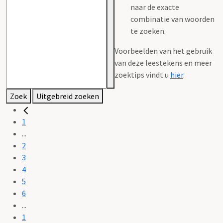
naar de exacte
combinatie van woorden
te zoeken.
Voorbeelden van het gebruik
van deze leestekens en meer
zoektips vindt u
hier
.
Zoek
Uitgebreid zoeken
1
...
2
3
4
5
6
...
1