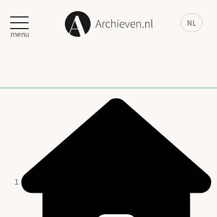
NL
menu