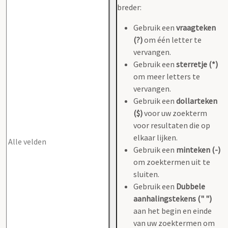
breder:
Gebruik een
vraagteken
(?)
om één letter te
vervangen.
Gebruik een
sterretje (*)
om meer letters te
vervangen.
Gebruik een
dollarteken
($)
voor uw zoekterm
voor resultaten die op
elkaar lijken.
Gebruik een
minteken (-)
om zoektermen uit te
sluiten.
Gebruik een
Dubbele
aanhalingstekens (" ")
aan het begin en einde
van uw zoektermen om