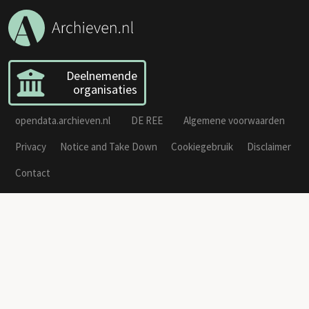
Deelnemende
organisaties
opendata.archieven.nl
DE REE
Algemene voorwaarden
Privacy
Notice and Take Down
Cookiegebruik
Disclaimer
Contact