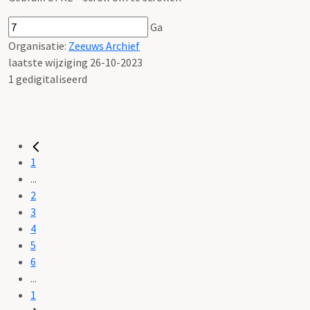
Ga
Organisatie:
Zeeuws Archief
laatste wijziging 26-10-2023
1 gedigitaliseerd
1
...
2
3
4
5
6
...
1