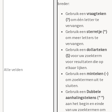
breder:
Gebruik een
vraagteken
(?)
om één letter te
vervangen.
Gebruik een
sterretje (*)
om meer letters te
vervangen.
Gebruik een
dollarteken
($)
voor uw zoekterm
voor resultaten die op
elkaar lijken.
Gebruik een
minteken (-)
om zoektermen uit te
sluiten.
Gebruik een
Dubbele
aanhalingstekens (" ")
aan het begin en einde
van uw zoektermen om