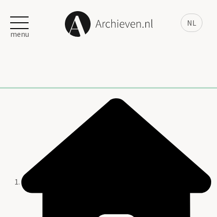
NL
menu