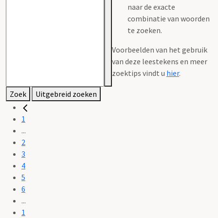
naar de exacte
combinatie van woorden
te zoeken.
Voorbeelden van het gebruik
van deze leestekens en meer
zoektips vindt u
hier
.
Zoek
Uitgebreid zoeken
1
...
2
3
4
5
6
...
1