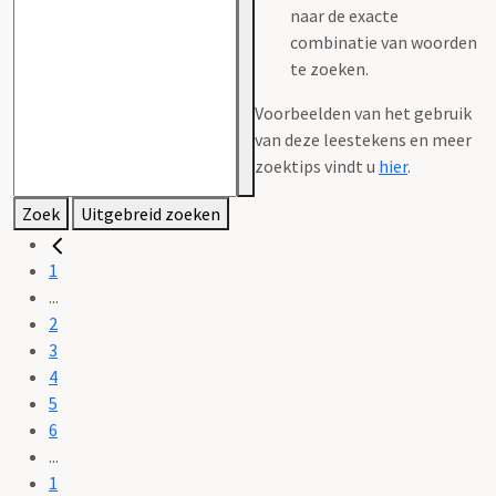
naar de exacte
combinatie van woorden
te zoeken.
Voorbeelden van het gebruik
van deze leestekens en meer
zoektips vindt u
hier
.
Zoek
Uitgebreid zoeken
1
...
2
3
4
5
6
...
1