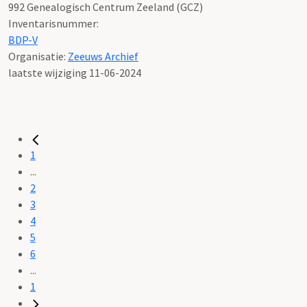
992 Genealogisch Centrum Zeeland (GCZ)
Inventarisnummer
:
BDP-V
Organisatie:
Zeeuws Archief
laatste wijziging 11-06-2024
1
...
2
3
4
5
6
...
1