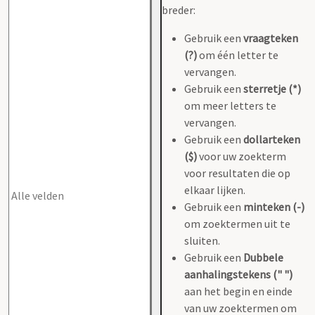
breder:
Gebruik een
vraagteken
(?)
om één letter te
vervangen.
Gebruik een
sterretje (*)
om meer letters te
vervangen.
Gebruik een
dollarteken
($)
voor uw zoekterm
voor resultaten die op
elkaar lijken.
Gebruik een
minteken (-)
om zoektermen uit te
sluiten.
Gebruik een
Dubbele
aanhalingstekens (" ")
aan het begin en einde
van uw zoektermen om