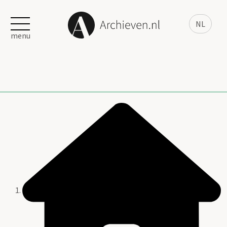
NL
menu