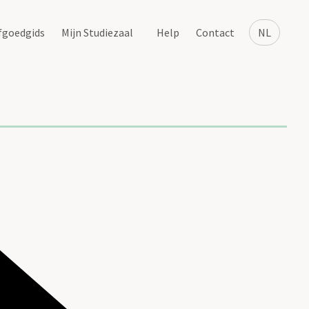
fgoedgids
Mijn Studiezaal
Help
Contact
NL