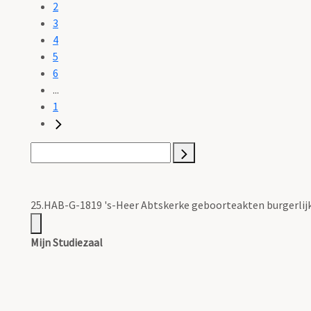
2
3
4
5
6
...
1
25.HAB-G-1819 's-Heer Abtskerke geboorteakten burgerlij
Mijn Studiezaal